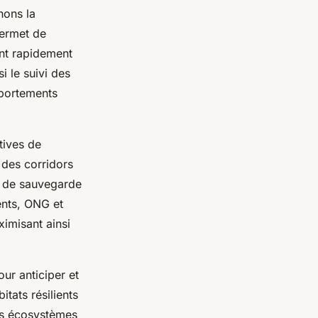
hons la
permet de
ant rapidement
si le suivi des
mportements
tives de
 des corridors
ts de sauvegarde
ents, ONG et
imisant ainsi
ur anticiper et
itats résilients
es écosystèmes