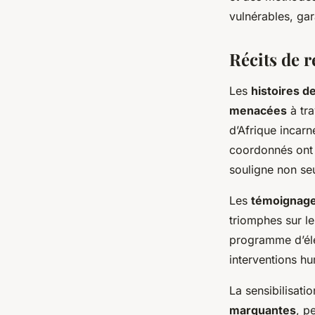
vulnérables, gar
Récits de r
Les
histoires de
menacées
à tra
d’Afrique incarn
coordonnés ont 
souligne non seu
Les
témoignag
triomphes sur le
programme d’élev
interventions hu
La sensibilisati
marquantes
, p