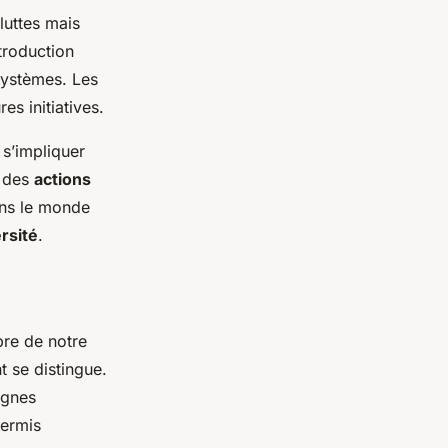
luttes mais
troduction
systèmes. Les
es initiatives.
 s’impliquer
t des
actions
dans le monde
rsité
.
bre de notre
t se distingue.
ignes
ermis