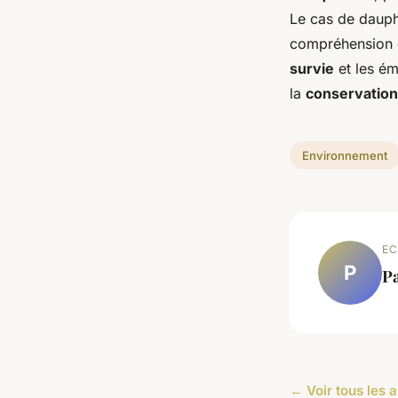
Le cas de dauph
compréhension d
survie
et les ém
la
conservation
Environnement
EC
P
P
← Voir tous les 