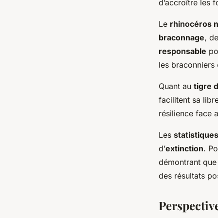
d’accroître les 
Le
rhinocéros n
braconnage
, d
responsable
pou
les braconniers 
Quant au
tigre 
facilitent sa lib
résilience face
Les
statistiques
d’
extinction
. P
démontrant que 
des résultats pos
Perspectiv