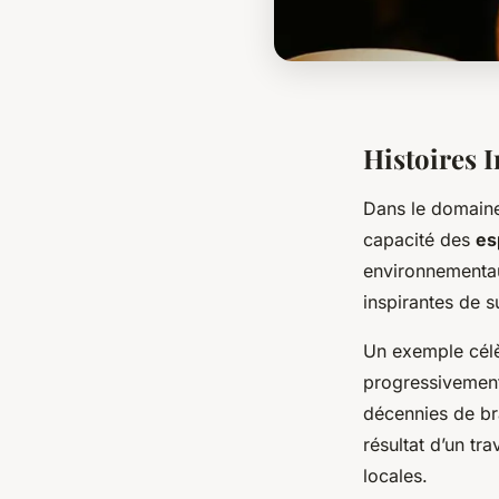
Histoires I
Dans le domain
capacité des
es
environnementaux
inspirantes de s
Un exemple célèb
progressivement
décennies de br
résultat d’un tr
locales.