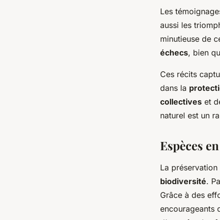
Les témoignages
aussi les triom
minutieuse de ce
échecs
, bien q
Ces récits captu
dans la
protect
collectives
et de
naturel est un r
Espèces e
La préservation
biodiversité
. P
Grâce à des eff
encourageants d