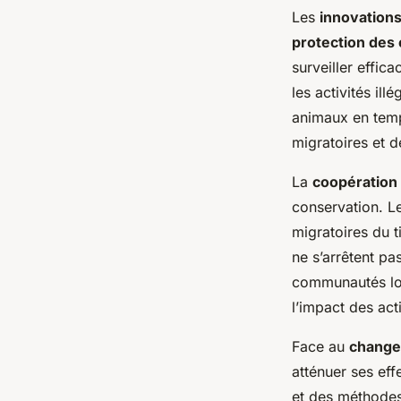
Les
innovation
protection de
surveiller effi
les activités ill
animaux en temp
migratoires et d
La
coopération 
conservation. Le
migratoires du t
ne s’arrêtent pa
communautés loc
l’impact des act
Face au
change
atténuer ses eff
et des méthodes