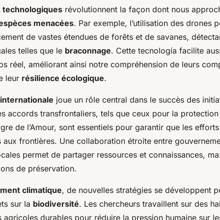
s technologiques
révolutionnent la façon dont nous approc
s espèces menacées
. Par exemple, l’utilisation des drones 
cacement de vastes étendues de forêts et de savanes, détect
égales telles que le
braconnage
. Cette tecnología facilite aus
s réel, améliorant ainsi notre compréhension de leurs co
e leur
résilience écologique
.
internationale
joue un rôle central dans le succès des initia
s accords transfrontaliers, tels que ceux pour la protection
igre de l’Amour, sont essentiels pour garantir que les effor
s aux frontières. Une collaboration étroite entre gouvernem
ales permet de partager ressources et connaissances, max
ions de préservation.
ment climatique
, de nouvelles stratégies se développent po
ets sur la
biodiversité
. Les chercheurs travaillent sur des hab
 agricoles durables pour réduire la pression humaine sur l