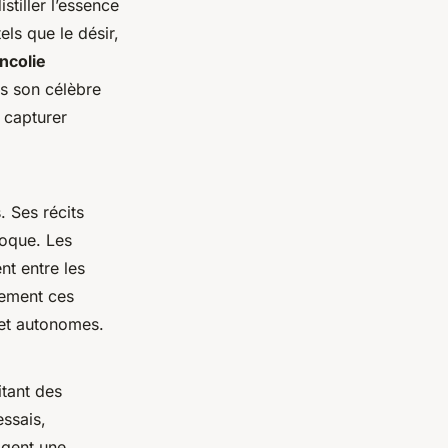
stiller l’essence
ls que le désir,
ncolie
ns son célèbre
 capturer
s. Ses récits
poque. Les
t entre les
lement ces
 et autonomes.
itant des
ssais,
ragent une