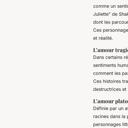
comme un sentim
Juliette” de Sh
dont les parcour
Ces personnages
et réalité.
L’amour tragi
Dans certains réc
sentiments huma
comment les pas
Ces histoires tr
destructrices et
L’amour plat
Définie par un 
racines dans la
personnages lit