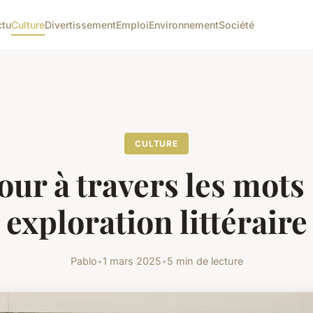
ctu
Culture
Divertissement
Emploi
Environnement
Société
CULTURE
ur à travers les mots
exploration littéraire
Pablo
•
1 mars 2025
•
5 min de lecture