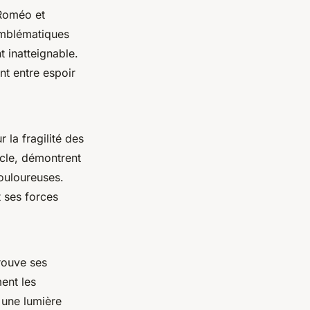
“Roméo et
emblématiques
 inatteignable.
t entre espoir
 la fragilité des
cle, démontrent
ouloureuses.
t ses forces
rouve ses
ent les
 une lumière