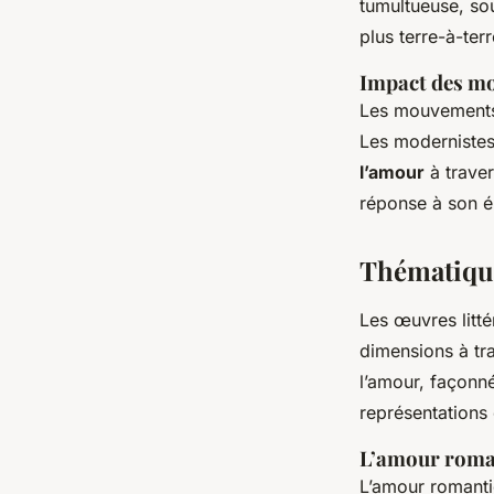
tumultueuse, sou
plus terre-à-ter
Impact des mo
Les mouvements 
Les modernistes 
l’amour
à traver
réponse à son é
Thématique
Les œuvres litt
dimensions à tr
l’amour, façonn
représentations 
L’amour roma
L’amour romantiq