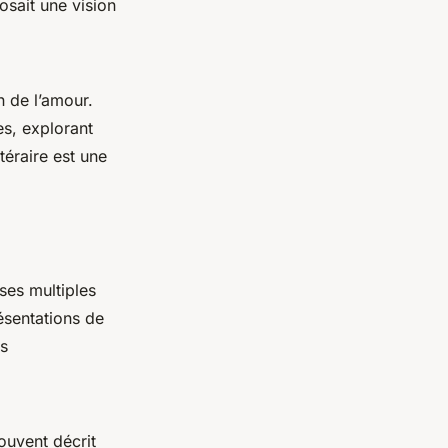
osait une vision
 de l’amour.
es, explorant
téraire est une
ses multiples
ésentations de
es
ouvent décrit