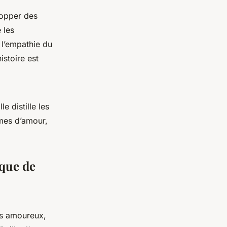
lopper des
 les
 l’empathie du
istoire est
e distille les
mes d’amour,
ique de
ts amoureux,