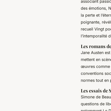
associant passio
des émotions, Ne
la perte et l’ét
poignante, révé
recueil
Vingt po
l’intemporalité
Les romans de
Jane Austen est
mettent en scène
œuvres comm
conventions soci
normes tout en 
Les essais de
Simone de Beauvo
questions de libe
notamment
Le 