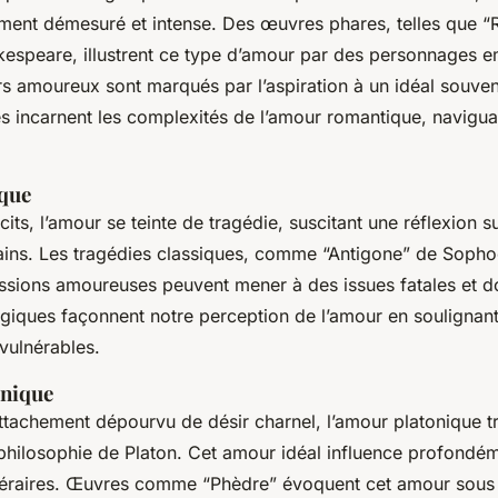
ent démesuré et intense. Des œuvres phares, telles que 
akespeare, illustrent ce type d’amour par des personnages 
s amoureux sont marqués par l’aspiration à un idéal souvent
 incarnent les complexités de l’amour romantique, naviguan
que
its, l’amour se teinte de tragédie, suscitant une réflexion sur
ins. Les tragédies classiques, comme “Antigone” de Sopho
sions amoureuses peuvent mener à des issues fatales et d
agiques façonnent notre perception de l’amour en soulignan
 vulnérables.
onique
attachement dépourvu de désir charnel, l’amour platonique t
 philosophie de Platon. Cet amour idéal influence profondém
téraires. Œuvres comme “Phèdre” évoquent cet amour sous