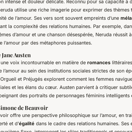
n intense et douleur délicate. Reconnu pour sa capacité à di
ruda utilise une riche imagerie pour exprimer des thèmes te
ernité de l’amour. Ses vers sont souvent empreints d’une
méla
lant la complexité des relations humaines. Par exemple, da
èmes d’amour et une chanson désespérée
, Neruda réussit à
 de l’amour par des métaphores puissantes.
 Jane Austen
 une voix incontournable en matière de
romances
littéraire
 l’amour au sein des institutions sociales strictes de son é
e
Orgueil et Préjugés
explorent comment les femmes naviguen
ales et les élans du cœur. Austen parvient à critiquer subti
peignant des portraits de personnages féminins intelligents
 Simone de Beauvoir
ir offre une perspective philosophique sur l’amour, en tra
rté et d’
égalité
dans le cadre des relations humaines. Ses e
Deuxième Sexe
, interrogent les rôles traditionnels et encou