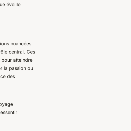
ue éveille
tions nuancées
ôle central. Ces
 pour atteindre
r la passion ou
nce des
voyage
ressentir