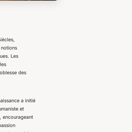
iècles,
s notions
ques. Les
les
noblesse des
issance a initié
umaniste et
s, encourageant
passion